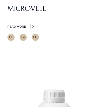
MICROVELL
READ MORE
FB
TW
LN