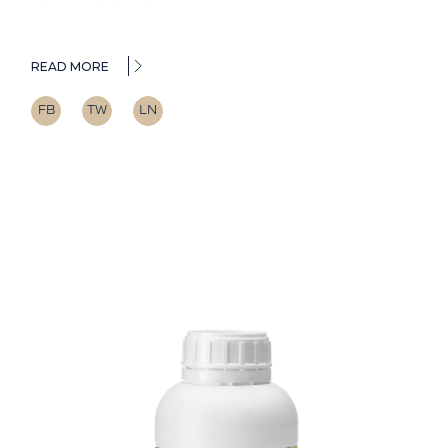
READ MORE
FB
TW
LN