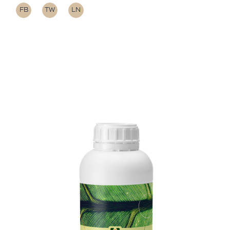
FB
TW
LN