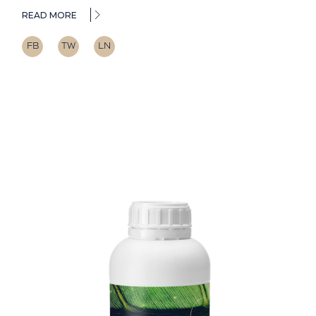
READ MORE
FB
TW
LN