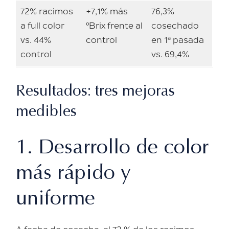
72%
racimos
+7,1%
más
76,3%
a full color
ºBrix frente al
cosechado
vs. 44%
control
en 1ª pasada
control
vs. 69,4%
Resultados: tres mejoras
medibles
1. Desarrollo de color
más rápido y
uniforme