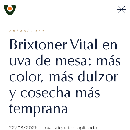
Skip
to
the
content
25/03/2026
Brixtoner Vital en
uva de mesa: más
color, más dulzor
y cosecha más
temprana
22/03/2026 – Investigación aplicada –