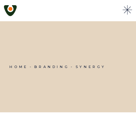
Skip
to
the
content
HOME
BRANDING
SYNERGY