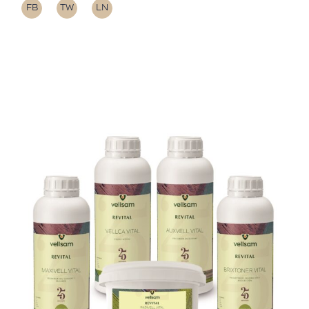
FB
TW
LN