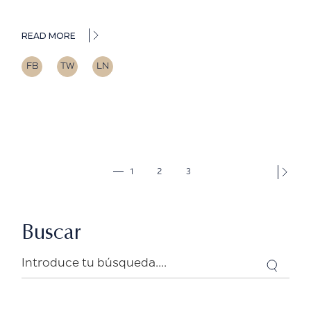
READ MORE
FB
TW
LN
Paginação
1
2
3
dos
conteúdos
Buscar
Search