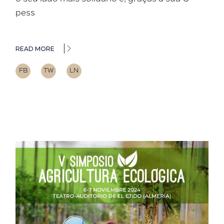
pess
READ MORE
FB
TW
LN