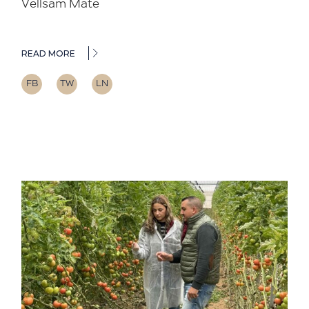
Vellsam Mate
READ MORE
FB
TW
LN