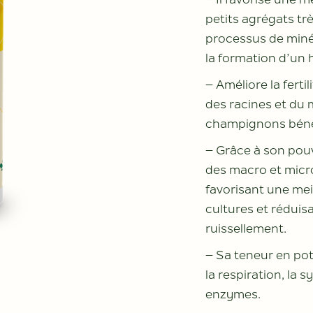
– Il favorise une m
petits agrégats trè
processus de minér
la formation d’un 
– Améliore la ferti
des racines et du 
champignons béné
– Grâce à son pouv
des macro et micro
favorisant une mei
cultures et réduis
ruissellement.
– Sa teneur en po
la respiration, la 
enzymes.