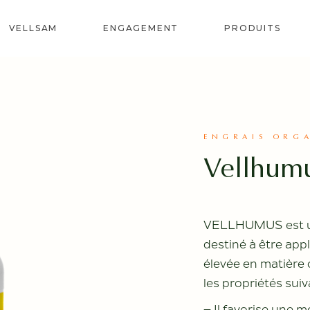
VELLSAM
ENGAGEMENT
PRODUITS
REVITAL
SOL
BIOSTIMUL
ENGRAIS ORG
CORRECTE
Vellhum
SPÉCIALES
BIOFERTIL
PROVITE
VELLHUMUS est un 
destiné à être appl
élevée en matière 
les propriétés suiv