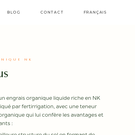
BLOG
CONTACT
FRANÇAIS
ESPAGNOL
ANGLAIS
ANTS
PORTUGAIS – DU
ANIQUE NK
PORTUGAL
URS
us
ISANTS
engrais organique liquide riche en NK
iqué par fertirrigation, avec une teneur
organique qui lui confère les avantages et
ants :