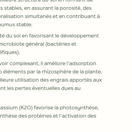
eilleure structure du sol en formant de
s stables, en assurant la porosité, des
alisation simultanés et en contribuant à
humus stable.
lité du sol en favorisant le développement
microbiote général (bactéries et
fiques).
oir complexant, il améliore l’adsorption
 éléments par la rhizosphère de la plante,
lleure utilisation des engrais apportés aux
ant les pertes éventuelles dues au
tassium (K2O) favorise la photosynthèse,
synthèse des protéines et l’activation des